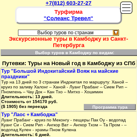
+7(812) 603-27-27
Турфирма
"Солеанс Тревел"
Выбор туров по странам
Экскурсионные туры в Камбоджу из Санкт-
Петербурга
Выбор туров в Камбоджу по видам:
Путевки: Туры на Новый год в Камбоджу из СПб
Тур "Большой Индокитайский Вояж на майские
праздники"
Тур на 13 дней по 3 странам Индокитая по маршруту: Ханой –
круиз по заливу Халонг – Ханой - Луанг Прабанг – Сием Рип –
Пномпень – Чау Док – Кан Тхо – Митхо - Хошимин
Длительность: 13 дней.
Стоимость от 154170 руб.
($ 1905) без переезда
Программа тура
Тур "Лаос + Камбоджа"
Луанг Прабанг - круиз по Меконгу - пещеры Пак Оу - водопад
Куанг Си - Сием Рип - Ангкор Ват – Ангкор Тхом – Та Пром - –
водопад Кулен - храмы Пном Кулена
Длительность: 6 дней.