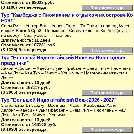
Стоимость от 89022 руб.
($ 1100) без переезда
Программа тура
Тур "Камбоджа с Пномпенем и отдыхом на острове Ко
Ронг"
Сием Рип – Ангкор Ват – Ангкор Тхом – Та Пром - водопад Кулен
и храм Бантей Срей - Пномпень - Сиануквиль– о. Ко Ронг (отдых
на море) – Сиануквиль – Пномпень
Длительность: 11 дней.
Стоимость от 107231 руб.
($ 1325) без переезда
Программа тура
Тур "Большой Индокитайский Вояж на Новогодние
праздники"
Ханой – Халонг – Ханой - Луанг Прабанг – Сием Рип – Пномпень
– Чау Док – Кан Тхо – Митхо - Хошимин с Новогодним ужином в
Лаосе
Длительность: 13 дней.
Стоимость 167119 руб.
($ 2065) без переезда
Программа тура
Тур "Большой Индокитайский Вояж 2026 - 2027"
3 страны за 1 поездку - Вьетнам – Лаос – Камбоджа: Ханой –
Халонг – Ханой - Луанг Прабанг – Сием Рип – Пномпень – Чау
Док – Кан Тхо – Митхо - Хошимин
Длительность: 13 дней.
Стоимость от 148100 руб.
($ 1830) без переезда
Программа тура